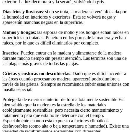
exterior. La luz decolorará y la secará, volviéndola gris.
Días fríos y lluviosos
: si no se trata, la madera se verá afectada por
la humedad en interiores y exteriores. Esta se volverá negra y
aparecerán manchas negras en la superficie.
Mohos y hongos
: las esporas de moho y los hongos echan raíces en
superficies no tratadas. Penetran en los poros de la madera y echan
raíces, por lo que es difícil eliminarlos por completo.
Insectos
: Pueden entrar en la madera y alimentarse de la madera
durante mucho tiempo sin prestar atención. Las termitas son una de
las plagas más graves de todas las plagas.
Grietas y costuras no descubiertas
: Dado que es difícil acceder a
las áreas cuando procesamos madera, aparecerá podredumbre a
través de las grietas. Siempre se recomienda cubrir estas uniones con
masilla especial.
Protegerla de exterior e interior de forma totalmente sostenible Es
bien sabido que la madera es la estrella de los materiales
ecológicamente sostenibles, pero necesita cierto mantenimiento y
tratamiento para que esta no se deteriore con el tiempo.
Especialmente cuando está expuesto a factores climáticos
desfavorables (como alta o baja temperatura o humedad). Existe una
variedad de recubrimientos sostenibles con diferentes