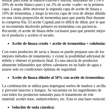
utilizar para tratar la madera externa e interna, utilizando un 15% o
20% de aceite blanco puro y un 2% de aceite «cade» en la primera
capa. Luego, debe atravesar la segunda capa de aceite de linaza y
10% de trementina, y luego la tercera capa de cera de abejas diluida
en una cierta proporción de trementina para que pueda fluir durante
la compresa fría. El aceite CapitaLand es difícil de diluir, por lo que
se recomienda disolverlo primero en trementina con paciencia.
Recuerde, el aceite de linaza debe cocinarse para que penetre mejor
en el producto y acelere el secado.
Aceite de linaza crudo + aceite de trementina + colofonia:
Con estos productos de savia y linaza se puede preparar uno de los
mejores métodos de tratamiento, y existe la posibilidad adicional de
teñirlo y obtener el producto final. Es una mezcla de productos
altamente inflamables que deben calentarse en un baño de agua y
usarse solo en condiciones óptimas de seguridad.
Aceite de linaza diluido al 50% con aceite de trementina:
La combinación se utiliza para impregnar suelos de madera y arcilla
y prevenir insectos y hongos. Se encuentra en los ingredientes de
casi todos los productos naturales para el tratamiento de este
material: aceites base, endurecedores, etc. Esta es una base esencial.
Solución de soda cáustica: